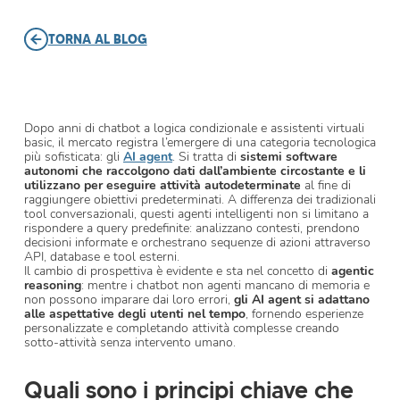
TORNA AL BLOG
Dopo anni di chatbot a logica condizionale e assistenti virtuali
basic, il mercato registra l’emergere di una categoria tecnologica
più sofisticata: gli
AI agent
. Si tratta di
sistemi software
autonomi che raccolgono dati dall’ambiente circostante e li
utilizzano per eseguire attività autodeterminate
al fine di
raggiungere obiettivi predeterminati. A differenza dei tradizionali
tool conversazionali, questi agenti intelligenti non si limitano a
rispondere a query predefinite: analizzano contesti, prendono
decisioni informate e orchestrano sequenze di azioni attraverso
API, database e tool esterni.
Il cambio di prospettiva è evidente e sta nel concetto di
agentic
reasoning
: mentre i chatbot non agenti mancano di memoria e
non possono imparare dai loro errori,
gli AI agent si adattano
alle aspettative degli utenti nel tempo
, fornendo esperienze
personalizzate e completando attività complesse creando
sotto-attività senza intervento umano.
Quali sono i principi chiave che