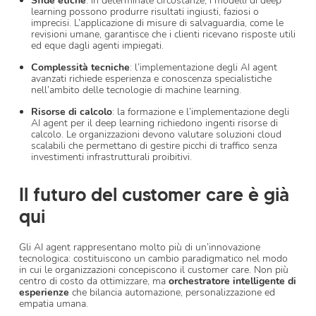
Sfide etiche
: in determinate circostanze, i modelli di deep
learning possono produrre risultati ingiusti, faziosi o
imprecisi. L’applicazione di misure di salvaguardia, come le
revisioni umane, garantisce che i clienti ricevano risposte utili
ed eque dagli agenti impiegati.
Complessità tecniche
: l’implementazione degli AI agent
avanzati richiede esperienza e conoscenza specialistiche
nell’ambito delle tecnologie di machine learning.
Risorse di calcolo
: la formazione e l’implementazione degli
AI agent per il deep learning richiedono ingenti risorse di
calcolo. Le organizzazioni devono valutare soluzioni cloud
scalabili che permettano di gestire picchi di traffico senza
investimenti infrastrutturali proibitivi.
Il futuro del customer care è già
qui
Gli AI agent rappresentano molto più di un’innovazione
tecnologica: costituiscono un cambio paradigmatico nel modo
in cui le organizzazioni concepiscono il customer care. Non più
centro di costo da ottimizzare, ma
orchestratore intelligente di
esperienze
che bilancia automazione, personalizzazione ed
empatia umana.