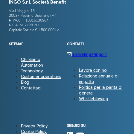
INGO S.r.l. Società Benefit
Via I Maggio, 13
20037 Paderno Dugnano (MI)
P.IVA/C.F. 10016130964
R.E.A. MI 2128191
Capitale Sociale € 1.500.000 i.v.
SITEMAP
CONTATTI
marketing@ingo.it
Chi Siamo
Automation
Lavora con noi
Technology
Relazione annuale di
Customer operations
impatto
Blog
Politica per la parità di
Contattaci
genere
Whistleblowing
Privacy Policy
SEGUICI SU:
Cookie Policy