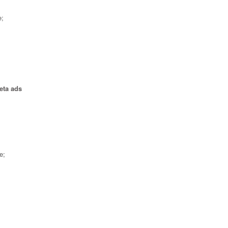
e;
eta ads
e;