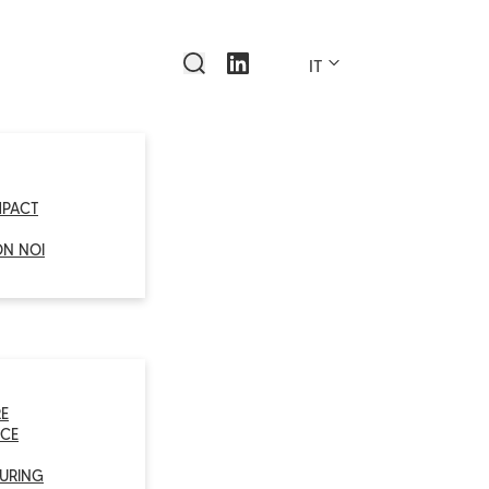
IT
MPACT
ON NOI
E
CE
URING