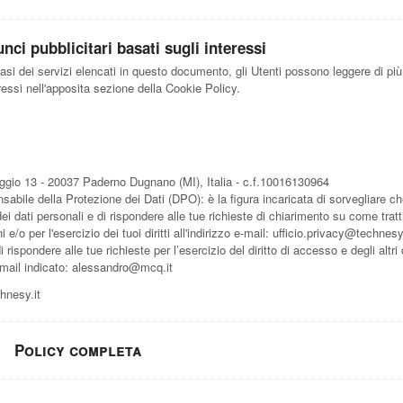
nci pubblicitari basati sugli interessi
iasi dei servizi elencati in questo documento, gli Utenti possono leggere di pi
eressi nell'apposita sezione della Cookie Policy.
aggio 13 - 20037 Paderno Dugnano (MI), Italia - c.f.10016130964
abile della Protezione dei Dati (DPO): è la figura incaricata di sorvegliare ch
i dati personali e di rispondere alle tue richieste di chiarimento su come trat
 e/o per l'esercizio dei tuoi diritti all'indirizzo e-mail: ufficio.privacy@technesy
rispondere alle tue richieste per l’esercizio del diritto di accesso e degli altri di
e-mail indicato: alessandro@mcq.it
hnesy.it
Policy completa