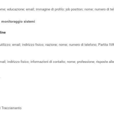
ome; educazione; email; immagine di profilo; job position; nome; numero di te
o, monitoraggio sistemi
line
tilizzo; email; indirizzo fisico; nazione; nome; numero di telefono; Partita IVA
ail; indirizzo fisico; informazioni di contatto; nome; professione; risposte alle
o
di Tracciamento