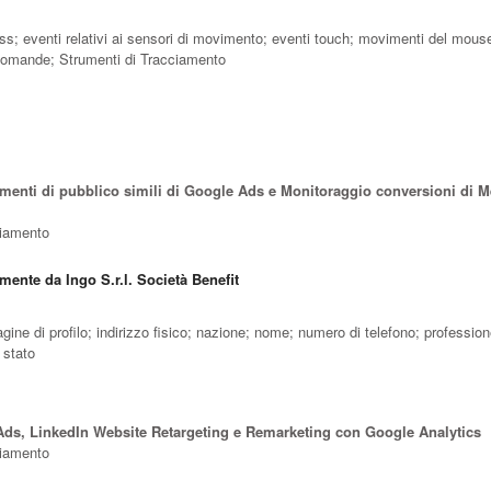
press; eventi relativi ai sensori di movimento; eventi touch; movimenti del mous
e domande; Strumenti di Tracciamento
enti di pubblico simili di Google Ads e Monitoraggio conversioni di M
cciamento
mente da Ingo S.r.l. Società Benefit
ine di profilo; indirizzo fisico; nazione; nome; numero di telefono; profession
 stato
ds, LinkedIn Website Retargeting e Remarketing con Google Analytics
cciamento