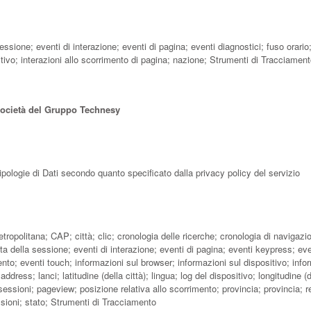
 sessione; eventi di interazione; eventi di pagina; eventi diagnostici; fuso orario
itivo; interazioni allo scorrimento di pagina; nazione; Strumenti di Tracciamen
società del Gruppo Technesy
ipologie di Dati secondo quanto specificato dalla privacy policy del servizio
tropolitana; CAP; città; clic; cronologia delle ricerche; cronologia di navigazi
rata della sessione; eventi di interazione; eventi di pagina; eventi keypress; eve
ento; eventi touch; informazioni sul browser; informazioni sul dispositivo; info
address; lanci; latitudine (della città); lingua; log del dispositivo; longitudine (d
essioni; pageview; posizione relativa allo scorrimento; provincia; provincia; r
essioni; stato; Strumenti di Tracciamento