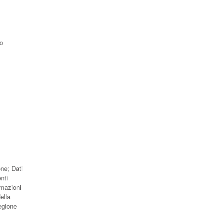
;
to
one; Dati
nti
rmazioni
ella
egione