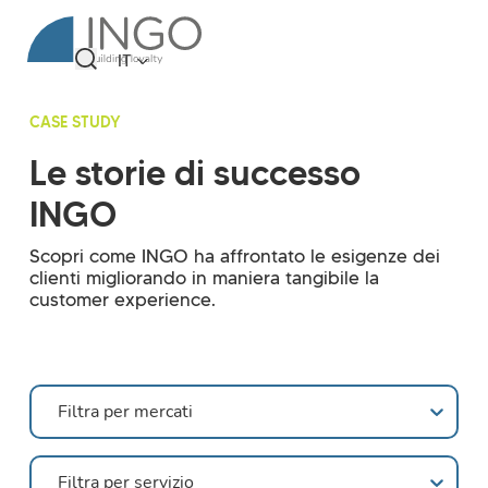
IT
CASE STUDY
Le storie di successo
INGO
Scopri come INGO ha affrontato le esigenze dei
clienti migliorando in maniera tangibile la
customer experience.
Markets
Select content
Services
Select content