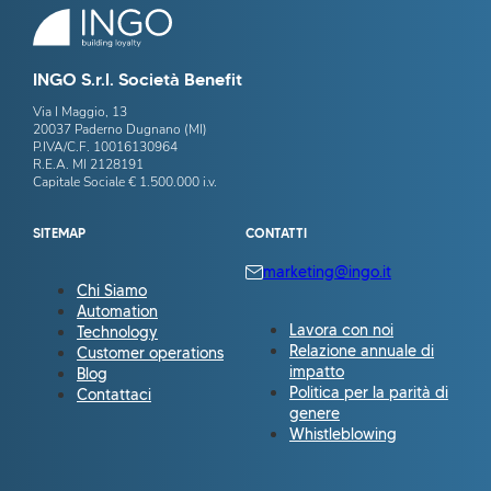
INGO S.r.l. Società Benefit
Via I Maggio, 13
20037 Paderno Dugnano (MI)
P.IVA/C.F. 10016130964
R.E.A. MI 2128191
Capitale Sociale € 1.500.000 i.v.
SITEMAP
CONTATTI
marketing@ingo.it
Chi Siamo
Automation
Lavora con noi
Technology
Relazione annuale di
Customer operations
impatto
Blog
Politica per la parità di
Contattaci
genere
Whistleblowing