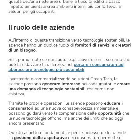
qualità dell’aria nelle aree urbane, e l’uso di edifici a basso
impatto ambientale crea ambienti interni più confortevoli e
salubri per gli occupanti.
Il ruolo delle aziende
All’interno di questa transizione verso tecnologie sostenibili, le
aziende hanno un duplice ruolo di
fornitori di servizi
e
creatori
di un bisogno.
Se il primo ruolo sembra auto-esplicativo, è con il secondo che
può fare davvero la differenza nel
portare i consumatori ad
abbracciare tecnologie più sostenibili
.
Investendo e commercializzando soluzioni Green Tech, le
aziende possono
generare interesse
nei consumatori e
creare
una domanda di tecnologie sostenibili
che prima non
esisteva.
Tramite le proprie operazioni, le aziende possono
educare i
consumatori
ad una nuova consapevolezza ambientale e
possono guidarli verso la comprensione delle
opportunità
che
le nuove tecnologie offrono, ma anche dei limiti che ad oggi
ancora presentano.
Questo aspetto è fondamentale per il successo delle aziende.
La
gestione delle aspettative
dei consumatori permette di