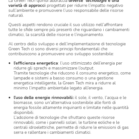
La Green Tech quindi abbraccia
diverse tecnologie e una
varietà di approcci
progettati per ridurre l’impatto negativo
sull’ambiente e promuovere l’uso responsabile delle risorse
naturali.
Questi aspetti rendono cruciale il suo utilizzo nell’affrontare
tutte le sfide sempre più presenti che riguardano i cambiamenti
climatici, la scarsità delle risorse e l’inquinamento.
Al centro dello sviluppo e dell’implementazione di tecnologie
Green Tech ci sono diversi principi fondamentali che
contribuiscono a promuovere uno sviluppo sostenibile:
l’efficienza energetica
: l’uso ottimizzato dell’energia per
ridurre gli sprechi e massimizzare l’output.
Tramite tecnologie che riducono il consumo energetico, come
lampade e sistemi a basso consumo o una gestione
energetica intelligente, la Green Tech mira a ridurre al
minimo l’impatto ambientale legato all’energia.
l’uso delle energie rinnovabili:
il sole, il vento, l’acqua e le
biomasse, sono un’alternativa sostenibile alle fonti di
energia fossile altamente inquinanti e limitate nelle quantità
disponibili.
L’adozione di tecnologie che sfruttano queste risorse
rinnovabili, come i pannelli solari, le turbine eoliche e le
centrali idroelettriche, permette di ridurre le emissioni di gas
serra e rallentare i cambiamenti climatici.