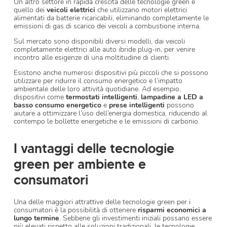
Un altro settore in rapida crescita delle tecnologie green è
quello dei
veicoli elettrici
che utilizzano motori elettrici
alimentati da batterie ricaricabili, eliminando completamente le
emissioni di gas di scarico dei veicoli a combustione interna.
Sul mercato sono disponibili diversi modelli, dai veicoli
completamente elettrici alle auto ibride plug-in, per venire
incontro alle esigenze di una moltitudine di clienti.
Esistono anche numerosi dispositivi più piccoli che si possono
utilizzare per ridurre il consumo energetico e l’impatto
ambientale delle loro attività quotidiane. Ad esempio,
dispositivi come
termostati intelligenti
,
lampadine a LED a
basso consumo energetico
e
prese intelligenti
possono
aiutare a ottimizzare l’uso dell’energia domestica, riducendo al
contempo le bollette energetiche e le emissioni di carbonio.
I vantaggi delle tecnologie
green per ambiente e
consumatori
Una delle maggiori attrattive delle tecnologie green per i
consumatori è la possibilità di ottenere
risparmi economici a
lungo termine
. Sebbene gli investimenti iniziali possano essere
più elevati rispetto alle soluzioni tradizionali, le tecnologie