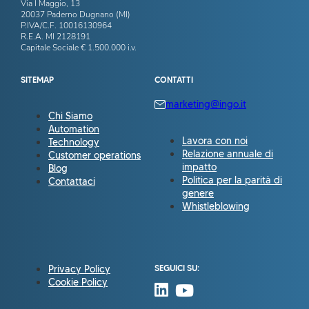
Via I Maggio, 13
20037 Paderno Dugnano (MI)
P.IVA/C.F. 10016130964
R.E.A. MI 2128191
Capitale Sociale € 1.500.000 i.v.
SITEMAP
CONTATTI
marketing@ingo.it
Chi Siamo
Automation
Lavora con noi
Technology
Relazione annuale di
Customer operations
impatto
Blog
Politica per la parità di
Contattaci
genere
Whistleblowing
Privacy Policy
SEGUICI SU:
Cookie Policy