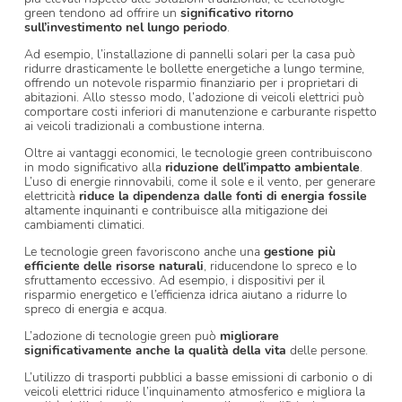
green tendono ad offrire un
significativo
ritorno
sull’investimento nel lungo periodo
.
Ad esempio, l’installazione di pannelli solari per la casa può
ridurre drasticamente le bollette energetiche a lungo termine,
offrendo un notevole risparmio finanziario per i proprietari di
abitazioni. Allo stesso modo, l’adozione di veicoli elettrici può
comportare costi inferiori di manutenzione e carburante rispetto
ai veicoli tradizionali a combustione interna.
Oltre ai vantaggi economici, le tecnologie green contribuiscono
in modo significativo alla
riduzione dell’impatto ambientale
.
L’uso di energie rinnovabili, come il sole e il vento, per generare
elettricità
riduce la dipendenza dalle fonti di energia fossile
altamente inquinanti e contribuisce alla mitigazione dei
cambiamenti climatici.
Le tecnologie green favoriscono anche una
gestione più
efficiente delle risorse naturali
, riducendone lo spreco e lo
sfruttamento eccessivo. Ad esempio, i dispositivi per il
risparmio energetico e l’efficienza idrica aiutano a ridurre lo
spreco di energia e acqua.
L’adozione di tecnologie green può
migliorare
significativamente anche la qualità della vita
delle persone.
L’utilizzo di trasporti pubblici a basse emissioni di carbonio o di
veicoli elettrici riduce l’inquinamento atmosferico e migliora la