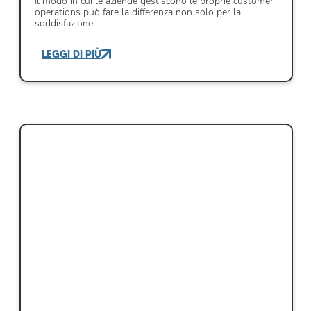
Il modo in cui le aziende gestiscono le proprie customer
operations può fare la differenza non solo per la
soddisfazione…
LEGGI DI PIÙ