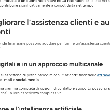
 la
fiducia è un elemento chiave nella retention
dei clienti nel 
 contribuire significativamente a consolidarla nel tempo.
liorare l’assistenza clienti e a
enti
ende finanziarie possono adottare per fornire un’assistenza clienti
e.
digitali e in un approccio multicanale
 si aspettano di poter interagire con le aziende finanziarie
attrave
,
e-mail
e
social media
.
 una gamma completa di opzioni di contatto e supporto possono
s
 così la loro esperienza complessiva.
e e l’intelligenza artificiale