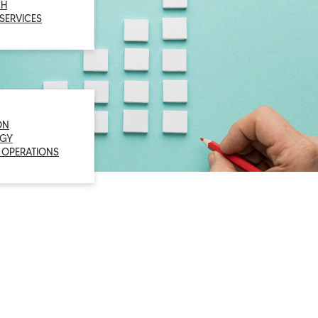
CH
 SERVICES
ON
GY
 OPERATIONS