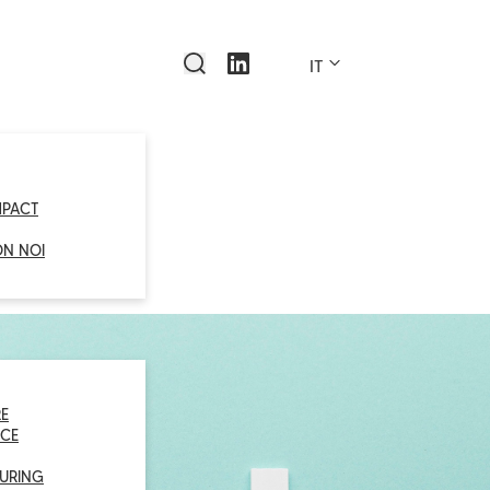
IT
MPACT
ON NOI
E
CE
URING