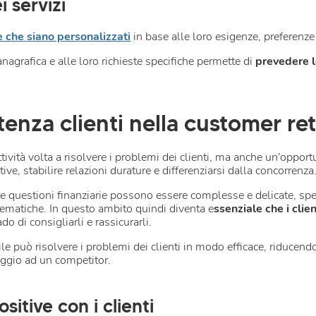
 servizi
te che siano personalizzati
in base alle loro esigenze, preferenze e
anagrafica e alle loro richieste specifiche permette di
prevedere l
istenza clienti nella customer re
tività volta a risolvere i problemi dei clienti, ma anche un’opport
tive, stabilire relazioni durature e differenziarsi dalla concorrenza
 le questioni finanziarie possono essere complesse e delicate, spe
matiche. In questo ambito quindi diventa e
ssenziale che i cli
do di consigliarli e rassicurarli.
bile può risolvere i problemi dei clienti in modo efficace, riducendo
aggio ad un competitor.
itive con i clienti