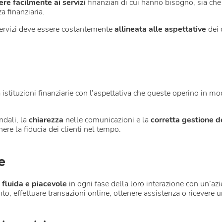
re facilmente ai servizi
finanziari di cui hanno bisogno, sia che s
a finanziaria.
ervizi deve essere costantemente
allineata alle aspettative
dei 
 a istituzioni finanziarie con l’aspettativa che queste operino in mo
ndali, la
chiarezza
nelle comunicazioni e la
corretta
gestione d
ere la fiducia dei clienti nel tempo.
e
 fluida e piacevole
in ogni fase della loro interazione con un’azi
conto, effettuare transazioni online, ottenere assistenza o ricevere