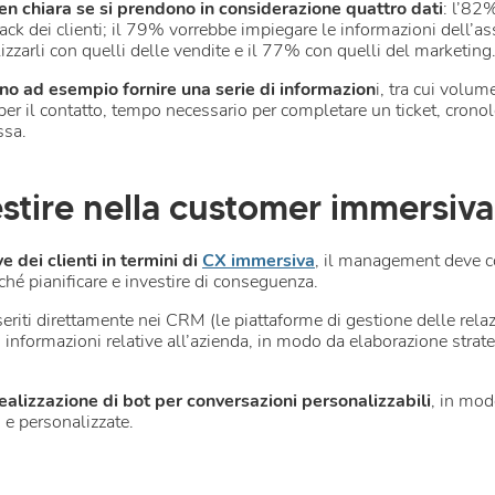
ben chiara se si prendono in considerazione quattro dati
: l’82
ack dei clienti; il 79% vorrebbe impiegare le informazioni dell’as
izzarli con quelli delle vendite e il 77% con quelli del marketing
o ad esempio fornire una serie di informazion
i, tra cui volum
er il contatto, tempo necessario per completare un ticket, cronolo
essa.
estire nella customer immersiva
e dei clienti in termini di
CX immersiva
, il management deve c
ché pianificare e investire di conseguenza.
nseriti direttamente nei CRM (le piattaforme di gestione delle relaz
n informazioni relative all’azienda, in modo da elaborazione strat
alizzazione di bot per conversazioni personalizzabili
, in mod
i e personalizzate.