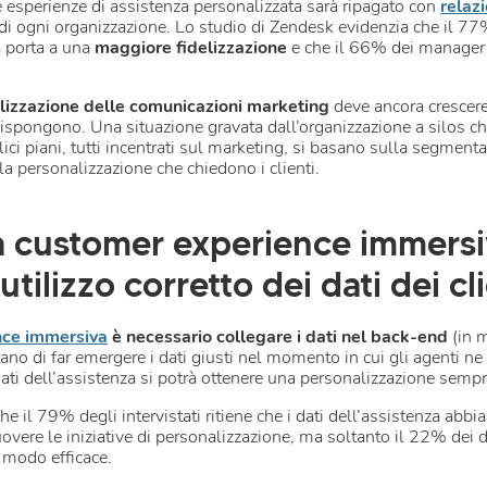
re esperienze di assistenza personalizzata sarà ripagato con
relazi
à di ogni organizzazione. Lo studio di Zendesk evidenzia che il 77
 porta a una
maggiore fidelizzazione
e che il 66% dei manager r
lizzazione delle comunicazioni marketing
deve ancora crescer
 dispongono. Una situazione gravata dall’organizzazione a silos c
ici piani, tutti incentrati sul marketing, si basano sulla segmentaz
la personalizzazione che chiedono i clienti.
 customer experience immersi
utilizzo corretto dei dati dei cl
nce immersiva
è necessario collegare i dati nel back-end
(in 
tano di far emergere i dati giusti nel momento in cui gli agenti n
ati dell’assistenza si potrà ottenere una personalizzazione semp
 il 79% degli intervistati ritiene che i dati dell’assistenza abbi
vere le iniziative di personalizzazione, ma soltanto il 22% dei di
n modo efficace.