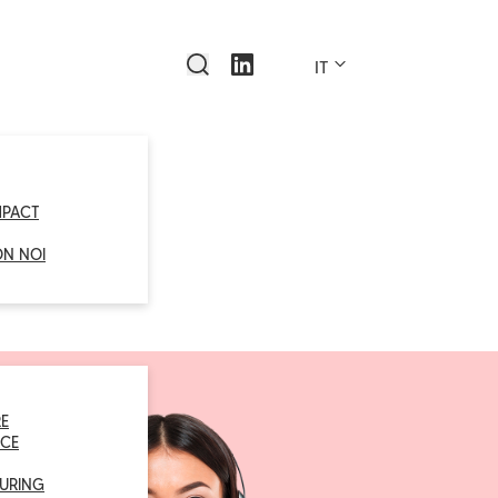
IT
MPACT
ON NOI
E
CE
URING