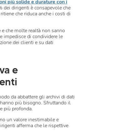
oni più solide e durature con i
% dei dirigenti è consapevole che
itiene che riduca anche i costi di
e e che molte realtà non sanno
he impedisce di condividere le
ione dei clienti e su dati
va e
ienti
modo da abbattere gli archivi di dati
e hanno più bisogno. Sfruttando il
re più profonda.
ano un valore inestimabile e
rigenti afferma che le rispettive