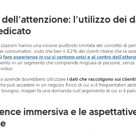
o dell’attenzione: l’utilizzo dei d
edicato
zazioni hanno una visione piuttosto limitata del concetto di per
dei consumatori, visto che ben il 62% dei clienti ritiene che le a
iù
fare esperienze in cui si sentono unici e al centro dell’atten
erimento in un segmento che comprende migliaia di persone, senza
dividuo.
le aziende dovrebbero utilizzare
i dati che raccolgono sui client
 che può accadere in un negozio fisico di cui si è frequentatori abi
re bisogno, magari fa una domanda sull’argomento di cui si è parl
nce immersiva e le aspettative
ne