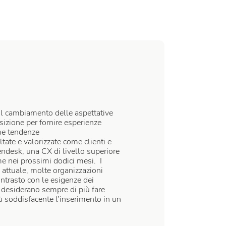
Il cambiamento delle aspettative
osizione per fornire esperienze
ime tendenze
tate e valorizzate come clienti e
ndesk, una CX di livello superiore
e nei prossimi dodici mesi. I
a attuale, molte organizzazioni
ontrasto con le esigenze dei
 desiderano sempre di più fare
più soddisfacente l’inserimento in un