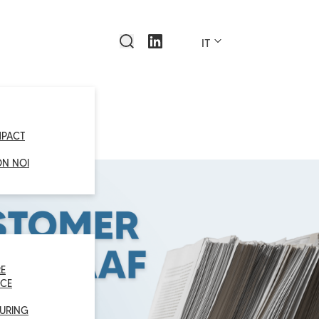
IT
MPACT
ON NOI
E
CE
URING