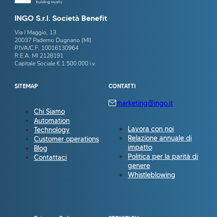
INGO S.r.l. Società Benefit
Via I Maggio, 13
20037 Paderno Dugnano (MI)
P.IVA/C.F. 10016130964
R.E.A. MI 2128191
Capitale Sociale € 1.500.000 i.v.
SITEMAP
CONTATTI
marketing@ingo.it
Chi Siamo
Automation
Lavora con noi
Technology
Relazione annuale di
Customer operations
impatto
Blog
Politica per la parità di
Contattaci
genere
Whistleblowing