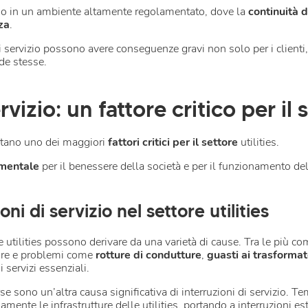
no in un ambiente altamente regolamentato, dove la
continuità d
za
.
di servizio possono avere conseguenze gravi non solo per i client
nde stesse.
rvizio: un fattore critico per il s
entano uno dei maggiori
fattori critici per il settore
utilities.
amentale
per il benessere della società e per il funzionamento 
ni di servizio nel settore utilities
re utilities possono derivare da una varietà di cause. Tra le più co
ture e problemi come
rotture di condutture
,
guasti ai trasformat
 servizi essenziali.
 sono un’altra causa significativa di interruzioni di servizio. T
nte le infrastrutture delle utilities, portando a interruzioni estes