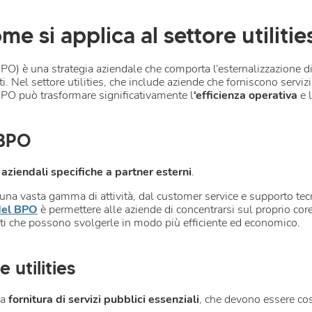
me si applica al settore utilitie
O) è una strategia aziendale che comporta l’esternalizzazione di
zati. Nel settore utilities, che include aziende che forniscono serviz
l BPO può trasformare significativamente l
‘efficienza operativa
e 
 BPO
 aziendali specifiche a partner esterni
.
na vasta gamma di attività, dal customer service e supporto tecn
 del BPO
è permettere alle aziende di concentrarsi sul proprio cor
ti che possono svolgerle in modo più efficiente ed economico.
e utilities
la
fornitura di servizi pubblici essenziali
, che devono essere cos