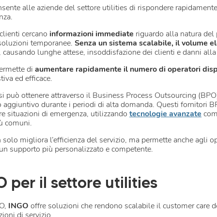
sente alle aziende del settore utilities di rispondere rapidamen
enza.
 clienti cercano
informazioni immediate
riguardo alla natura del 
i soluzioni temporanee.
Senza un sistema scalabile, il volume el
, causando lunghe attese, insoddisfazione dei clienti e danni all
permette di
aumentare rapidamente il numero di operatori disp
tiva ed efficace.
 si può ottenere attraverso il Business Process Outsourcing (BPO)
to aggiuntivo durante i periodi di alta domanda. Questi fornitor
re situazioni di emergenza, utilizzando
tecnologie avanzate
co
più comuni.
n solo migliora l’efficienza del servizio, ma permette anche agli 
 un supporto più personalizzato e competente.
per il settore utilities
PO,
INGO
offre soluzioni che rendono scalabile il customer care de
zioni di servizio.