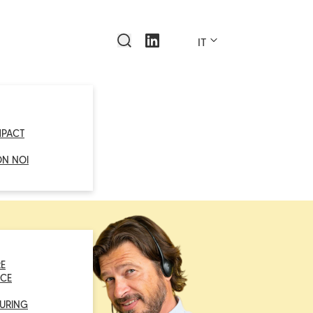
IT
MPACT
ON NOI
E
CE
URING