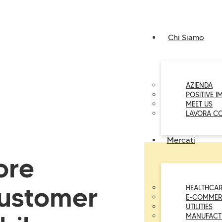
Chi Siamo
AZIENDA
POSITIVE I
MEET US
LAVORA C
Mercati
ore
 customer
HEALTHCAR
E-COMMER
UTILITIES
MANUFACT