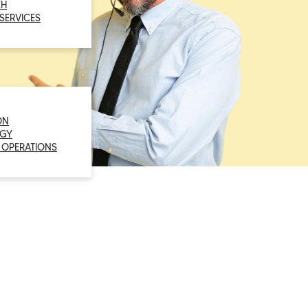
CH
 SERVICES
ON
GY
 OPERATIONS