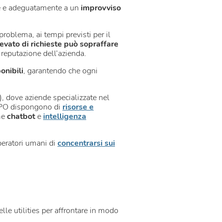
te e adeguatamente a un
improvviso
problema, ai tempi previsti per il
evato di richieste può sopraffare
a reputazione dell’azienda.
onibili
, garantendo che ogni
, dove aziende specializzate nel
i BPO dispongono di
risorse e
me
chatbot
e
intelligenza
operatori umani di
concentrarsi sui
lle utilities per affrontare in modo