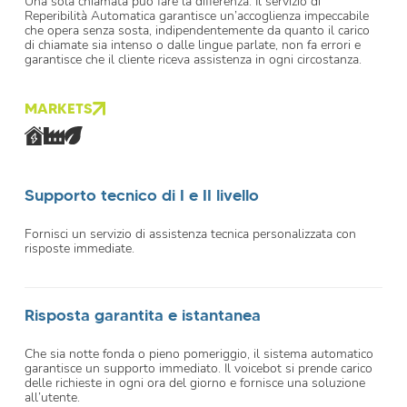
Una sola chiamata può fare la differenza. Il servizio di
Reperibilità Automatica garantisce un’accoglienza impeccabile
che opera senza sosta, indipendentemente da quanto il carico
di chiamate sia intenso o dalle lingue parlate, non fa errori e
garantisce che il cliente riceva assistenza in ogni circostanza.
MARKETS
Supporto tecnico di I e II livello
Fornisci un servizio di assistenza tecnica personalizzata con
risposte immediate.
Risposta garantita e istantanea
Che sia notte fonda o pieno pomeriggio, il sistema automatico
garantisce un supporto immediato. Il voicebot si prende carico
delle richieste in ogni ora del giorno e fornisce una soluzione
all’utente.