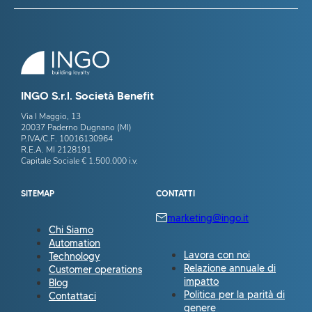
INGO S.r.l. Società Benefit
Via I Maggio, 13
20037 Paderno Dugnano (MI)
P.IVA/C.F. 10016130964
R.E.A. MI 2128191
Capitale Sociale € 1.500.000 i.v.
SITEMAP
CONTATTI
marketing@ingo.it
Chi Siamo
Automation
Lavora con noi
Technology
Relazione annuale di
Customer operations
impatto
Blog
Politica per la parità di
Contattaci
genere