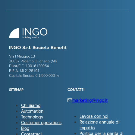
INGO S.r.l. Società Benefit
Via I Maggio, 13
20037 Paderno Dugnano (MI)
P.IVA/C.F. 10016130964
R.E.A. MI 2128191
Capitale Sociale € 1.500.000 i.v.
SITEMAP
CONTATTI
marketing@ingo.it
Chi Siamo
Automation
Lavora con noi
Technology
Relazione annuale di
Customer operations
impatto
Blog
Politica per la parità di
Contattaci