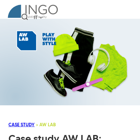
IT
CASE STUDY
> AW LAB
Case study AW LAB: