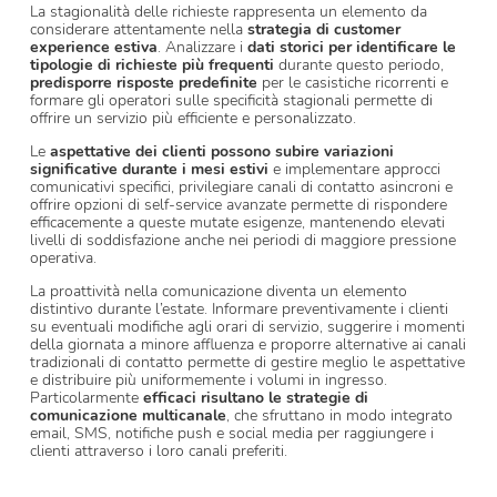
La stagionalità delle richieste rappresenta un elemento da
considerare attentamente nella
strategia di customer
experience estiva
. Analizzare i
dati storici per identificare le
tipologie di richieste più frequenti
durante questo periodo,
predisporre risposte predefinite
per le casistiche ricorrenti e
formare gli operatori sulle specificità stagionali permette di
offrire un servizio più efficiente e personalizzato.
Le
aspettative dei clienti possono subire variazioni
significative durante i mesi estivi
e implementare approcci
comunicativi specifici, privilegiare canali di contatto asincroni e
offrire opzioni di self-service avanzate permette di rispondere
efficacemente a queste mutate esigenze, mantenendo elevati
livelli di soddisfazione anche nei periodi di maggiore pressione
operativa.
La proattività nella comunicazione diventa un elemento
distintivo durante l’estate. Informare preventivamente i clienti
su eventuali modifiche agli orari di servizio, suggerire i momenti
della giornata a minore affluenza e proporre alternative ai canali
tradizionali di contatto permette di gestire meglio le aspettative
e distribuire più uniformemente i volumi in ingresso.
Particolarmente
efficaci risultano le strategie di
comunicazione multicanale
, che sfruttano in modo integrato
email, SMS, notifiche push e social media per raggiungere i
clienti attraverso i loro canali preferiti.