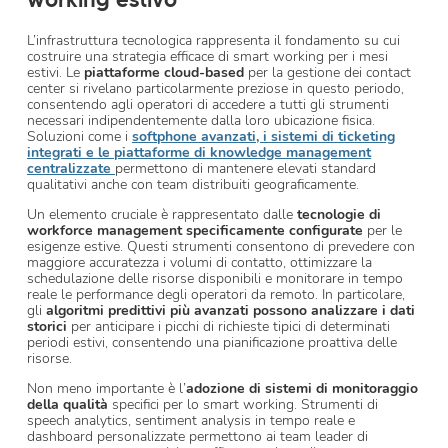
L’infrastruttura tecnologica rappresenta il fondamento su cui
costruire una strategia efficace di smart working per i mesi
estivi. Le
piattaforme cloud-based
per la gestione dei contact
center si rivelano particolarmente preziose in questo periodo,
consentendo agli operatori di accedere a tutti gli strumenti
necessari indipendentemente dalla loro ubicazione fisica.
Soluzioni come i
softphone avanzati, i sistemi di ticketing
integrati e le piattaforme di knowledge management
centralizzate
permettono di mantenere elevati standard
qualitativi anche con team distribuiti geograficamente.
Un elemento cruciale è rappresentato dalle
tecnologie di
workforce management specificamente configurate
per le
esigenze estive. Questi strumenti consentono di prevedere con
maggiore accuratezza i volumi di contatto, ottimizzare la
schedulazione delle risorse disponibili e monitorare in tempo
reale le performance degli operatori da remoto. In particolare,
gli
algoritmi predittivi più avanzati possono analizzare i dati
storici
per anticipare i picchi di richieste tipici di determinati
periodi estivi, consentendo una pianificazione proattiva delle
risorse.
Non meno importante è l’
adozione di sistemi di monitoraggio
della qualità
specifici per lo smart working. Strumenti di
speech analytics, sentiment analysis in tempo reale e
dashboard personalizzate permettono ai team leader di