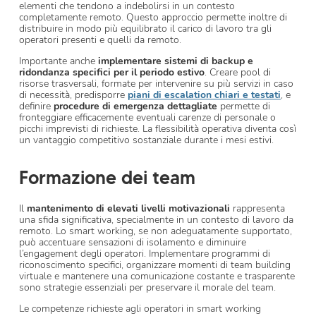
elementi che tendono a indebolirsi in un contesto
completamente remoto. Questo approccio permette inoltre di
distribuire in modo più equilibrato il carico di lavoro tra gli
operatori presenti e quelli da remoto.
Importante anche
implementare sistemi di backup e
ridondanza specifici per il periodo estivo
. Creare pool di
risorse trasversali, formate per intervenire su più servizi in caso
di necessità, predisporre
piani di escalation chiari e testati
, e
definire
procedure di emergenza dettagliate
permette di
fronteggiare efficacemente eventuali carenze di personale o
picchi imprevisti di richieste. La flessibilità operativa diventa così
un vantaggio competitivo sostanziale durante i mesi estivi.
Formazione dei team
Il
mantenimento di elevati livelli motivazionali
rappresenta
una sfida significativa, specialmente in un contesto di lavoro da
remoto. Lo smart working, se non adeguatamente supportato,
può accentuare sensazioni di isolamento e diminuire
l’engagement degli operatori. Implementare programmi di
riconoscimento specifici, organizzare momenti di team building
virtuale e mantenere una comunicazione costante e trasparente
sono strategie essenziali per preservare il morale del team.
Le competenze richieste agli operatori in smart working