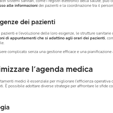
ltri sistemi sanitari, come i registri elettronici della salute, può
esso alle informazioni
dei pazienti e la coordinazione tra il pers
genze dei pazienti
pazienti e l’evoluzione delle loro esigenze, le strutture sanitar
oni di appuntamenti che si adattino agli orari dei pazienti
, co
ale.
ere complicato senza una gestione efficace e una pianificazione 
timizzare l’agenda medica
amenti medici è essenziale per migliorare l’efficienza operativa de
ti. È possibile adottare diverse strategie per affrontare le sfide 
ogia