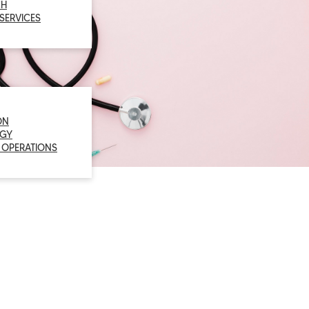
CH
 SERVICES
ON
GY
 OPERATIONS