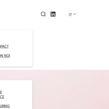
IT
MPACT
ON NOI
E
CE
URING