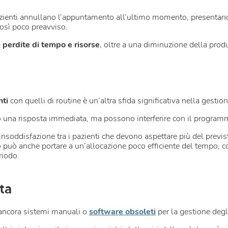
azienti annullano l’appuntamento all’ultimo momento, presenta
 così poco preavviso.
a
perdite di tempo e risorse
, oltre a una diminuzione della prod
nti
con quelli di routine è un’altra sfida significativa nella gest
 una risposta immediata, ma possono interferire con il program
insoddisfazione tra i pazienti che devono aspettare più del previst
può anche portare a un’allocazione poco efficiente del tempo, con
riodo.
ta
o ancora sistemi manuali o
software obsoleti
per la gestione deg