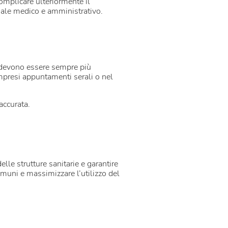
 complicare ulteriormente il
onale medico e amministrativo.
ie devono essere sempre più
mpresi appuntamenti serali o nel
accurata.
lle strutture sanitarie e garantire
comuni e massimizzare l’utilizzo del