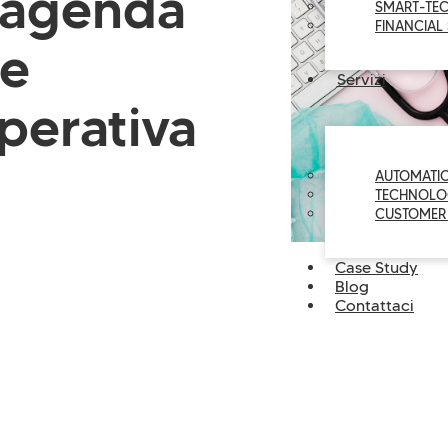
l’agenda
SMART-TE
FINANCIAL
re
Servizi
operativa
AUTOMATI
TECHNOLO
CUSTOMER
Case Study
Blog
Contattaci