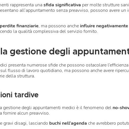
menti rappresenta una
sfida significativa
per molte strutture san
presentano all’appuntamento senza preavviso, possono avere un i
perdite finanziarie
, ma possono anche
influire negativamente
cendo la qualità complessiva del servizio fornito.
la gestione degli appuntament
ci presenta numerose sfide che possono ostacolare l’efficienza o
ul flusso di lavoro quotidiano, ma possono anche avere ripercuss
rie della struttura.
oni tardive
la gestione degli appuntamenti medici è il fenomeno del
no-sho
 fornire alcun preavviso.
gravi disagi, lasciando
buchi nell’agenda
che avrebbero potuto 