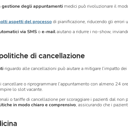
a gestione degli appuntamenti
medici può rivoluzionare il modo 
lti aspetti del processo
di pianificazione, riducendo gli errori
tomatici via SMS
o
e-mail
aiutano a ridurre i no-show, inviand
olitiche di cancellazione
ti
riguardo alle cancellazioni può aiutare a mitigare l’impatto de
di cancellare o riprogrammare l’appuntamento con almeno 24 ore d
empire lo slot vacante.
ali o tariffe di cancellazione per scoraggiare i pazienti dal non 
itiche in modo chiaro e comprensivo
, assicurando che i pazien
dicina