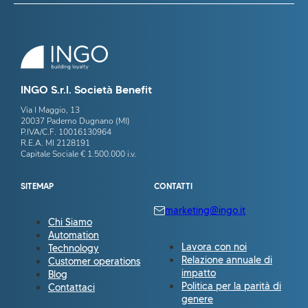
INGO S.r.l. Società Benefit
Via I Maggio, 13
20037 Paderno Dugnano (MI)
P.IVA/C.F. 10016130964
R.E.A. MI 2128191
Capitale Sociale € 1.500.000 i.v.
SITEMAP
CONTATTI
marketing@ingo.it
Chi Siamo
Automation
Lavora con noi
Technology
Relazione annuale di
Customer operations
impatto
Blog
Politica per la parità di
Contattaci
genere