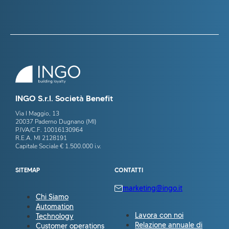
INGO S.r.l. Società Benefit
Via I Maggio, 13
20037 Paderno Dugnano (MI)
P.IVA/C.F. 10016130964
R.E.A. MI 2128191
Capitale Sociale € 1.500.000 i.v.
SITEMAP
CONTATTI
marketing@ingo.it
Chi Siamo
Automation
Lavora con noi
Technology
Relazione annuale di
Customer operations