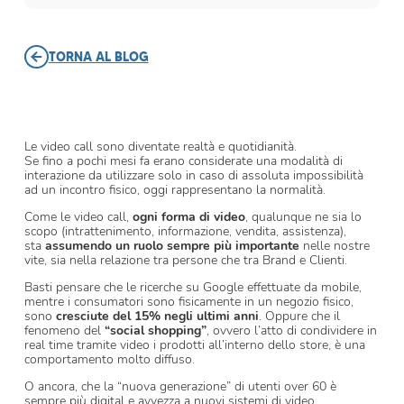
TORNA AL BLOG
Le video call sono diventate realtà e quotidianità.
Se fino a pochi mesi fa erano considerate una modalità di
interazione da utilizzare solo in caso di assoluta impossibilità
ad un incontro fisico, oggi rappresentano la normalità.
Come le video call,
ogni forma di video
, qualunque ne sia lo
scopo (intrattenimento, informazione, vendita, assistenza),
sta
assumendo un ruolo sempre più importante
nelle nostre
vite, sia nella relazione tra persone che tra Brand e Clienti.
Basti pensare che le ricerche su Google effettuate da mobile,
mentre i consumatori sono fisicamente in un negozio fisico,
sono
cresciute del 15% negli ultimi anni
. Oppure che il
fenomeno del
“social shopping”
, ovvero l’atto di condividere in
real time tramite video i prodotti all’interno dello store, è una
comportamento molto diffuso.
O ancora, che la “nuova generazione” di utenti over 60 è
sempre più digital e avvezza a nuovi sistemi di video