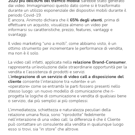
2020 più dell’80% del traffico mobile
sarebbe stato generato
dai video. Immaginiamoci questo dato come si è trasformato
durante un utilizzo esponenziale dei dispositivi mobili durante il
periodo Covid-19.
E ancora, Animoto dichiara che il
65% degli utenti
, prima di
effettuare un acquisto, visualizza almeno un video per
informarsi su caratteristiche, prezzo, features, vantaggi e
svantaggi.
Il video marketing “uno a molti”, come abbiamo visto, è un
ottimo strumento per incrementare le performance di vendita,
ma non è il solo.
La video call infatti, applicata nella
relazione Brand-Consumer
,
rappresenta un’evoluzione dalle straordinarie opportunità per la
vendita e l’assistenza di prodotti e servizi.
L’
integrazione di un servizio di video call a disposizione del
cliente
consente l’interazione tra «utente» e un
«operatore» come se entrambi le parti fossero presenti nello
stesso luogo: un nuovo modello di comunicazione che ri-
progetta le logiche di comunicazione e vendita di qualsiasi bene
o servizio, dai più semplici ai più complessi.
L’immediatezza, schiettezza e naturalezza peculiari della
relazione umana fisica, sono “riprodotte” fedelmente
nell’interazione di una video call: la differenza è che il Cliente
può contattare un consulente alla vendita in qualunque luogo
esso si trovi, sia “in store” che altrove.