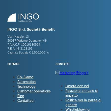
INGO S.r.l. Società Benefit
Via I Maggio, 13
20037 Paderno Dugnano (MI)
P.IVA/C.F. 10016130964
R.E.A. MI 2128191
Capitale Sociale € 1.500.000 i.v.
SITEMAP
CONTATTI
marketing@ingo.it
Chi Siamo
Automation
Lavora con noi
Technology
Relazione annuale di
Customer operations
impatto
Blog
Politica per la parità di
Contattaci
genere
Whistleblowing