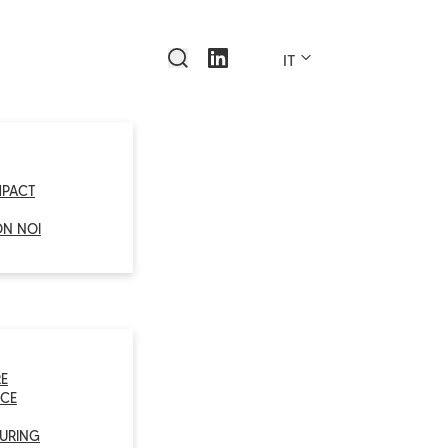
IT
MPACT
ON NOI
E
CE
URING