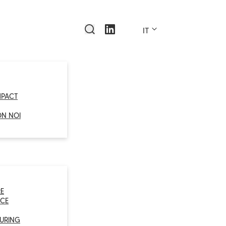
IT
MPACT
ON NOI
E
CE
URING