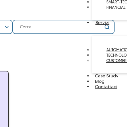
SMART-TE
FINANCIAL
Ricerca
Search content
Servizi
AUTOMATI
TECHNOLO
CUSTOMER
Case Study
Blog
Contattaci